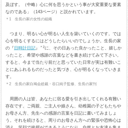
及ぼす。（中略）心に何を思うかという事が大変重要な要素
なのである」（143ページ）と説かれています。
＊1 生長の家の女性の組織
つまり、明るい心が明るい人生を築いていくのです。では
心を明るくするにはどうしたらいいのでしょうか。生長の家
＊2
の『
日時計日記
』
に、その日あった良かったこと、嬉しか
ったこと、希望や感謝の言葉などを書き続けてみて下さい。
すると、今まで当たり前だと思っていた日常が実は有難いこ
とにあふれるものだったと気づき、心が明るくなっていきま
す。
＊2 生長の家白鳩会総裁・谷口純子監修、生長の家刊
周囲の人は皆、あなたに宿る愛を引き出してくれる有難い
存在です。ご両親、ご主人や娘さん、幼稚園の子どもたちや
お母さん方、先生への感謝の言葉を日記に書いてみましょ
う。それを続けると、周りのお母さん方への緊張や恐怖心は
消え、笑顔で挨拶ができるようになり、自然とお友達も集ま