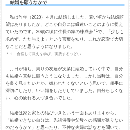
結婚を願うなかで
私は昨年（2023）４月に結婚しました。若い頃から結婚願
望はありましたが、どこか自分には縁遠いことのように捉え
＊1
ていたのです。20歳の頃に生長の家の練成会
で、「少しも
求めず、ただ与えよ」という言葉を知り、これが恋愛で大切
なことだと思うようになりました。
＊１ 合宿して教えを学び、実践するつどい
月日が経ち、周りの友達が次第に結婚していく中で、自分
も結婚を真剣に願うようになりました。しかし当時は、自分
を良く見せたいとか、嫌われたくないという思いで、相手に
深切にしたり、いい顔をしたりしていました。自分らしくな
い、心の疲れる人づき合いでした。
結婚は家と家との結びつきという一面もありますから、
「結婚できない自分は、先祖供養や父母への感謝が足りない
のだろうか？」と思ったり、不仲な夫婦の話などを聞いて、