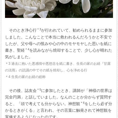
＊3
そのとき浄心行
が行われていて、勧められるままに参加
しました。こんなことで本当に救われるんだろうかと不安で
したが、父や母への恨みや心の中のモヤモヤした思いを紙に
＊4
書き、聖経
を読みながら焼却することで、少し心が晴れた
気がしました。
＊3 過去に抱いた悪感情や悪想念を紙に書き、生長の家のお経『甘露
の法雨』の読誦の中でその紙を焼却し、心を浄める行
＊4 生長の家のお経の総称
＊5
その後、誌友会
に参加したとき、講師が「神様の世界は
完全円満」と話していました。なんのことか分からず質問す
＊6
ると、「頭で考えても分からない。神想観
をしたら必ず分
かるときがくる」と言われ、その言葉に触発されて神想観を
実修するようになったのです。